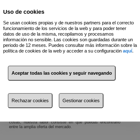
Select Language
▼
Uso de cookies
657024250
Se usan cookies propias y de nuestros partners para el correcto
funcionamiento de los servicios de la web y para poder tener
datos de uso de la misma, recopilamos y procesamos
información no sensible. Las cookies son guardadas durante un
¿Cuáles son tus
periodo de 12 meses. Puedes consultar más información sobre la
política de cookies de la web y acceder a su configuración
aquí
.
necesidades?
Te ayudamos a conseguir el inmueble que
Aceptar todas las cookies y seguir navegando
mejor se adapta a ti
Estamos especializados en aportar
soluciones a medida
en
el ámbito de la gestión inmobiliaria, ofreciendo un
asesoramiento integral
diseñado para cada cliente según
Rechazar cookies
Gestionar cookies
las necesidades de cada proyecto.
Si estás buscando tu espacio, seguramente ya existe en
algún lugar y está esperando a que lo ocupes. Entre otras
cosas, nuestra labor consiste en que puedas encontrarlo
entre la amplia oferta del mercado.