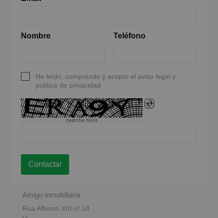
Nombre
Teléfono
He leído, comprendo y acepto el aviso legal y
política de privacidad
captcha tools
Contactar
Amigo inmobiliaria
Rua Alfonso XIII nº 18